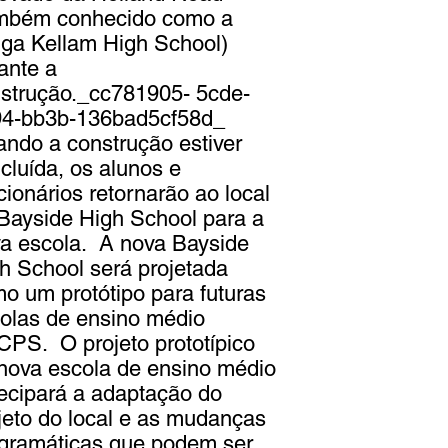
mbém conhecido como a
iga Kellam High School)
ante a
strução._cc781905- 5cde-
94-bb3b-136bad5cf58d_
ndo a construção estiver
cluída, os alunos e
cionários retornarão ao local
Bayside High School para a
a escola. A nova Bayside
h School será projetada
o um protótipo para futuras
olas de ensino médio
PS. O projeto prototípico
nova escola de ensino médio
ecipará a adaptação do
jeto do local e as mudanças
gramáticas que podem ser