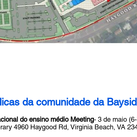
licas da comunidade da Baysid
cional do ensino médio Meeting
- ​3 de maio (
brary 4960 Haygood Rd, Virginia Beach, VA 23