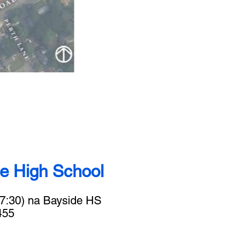
e High School
6-7:30) na Bayside HS
455