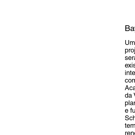
Ba
Uma
pro
ser
exi
int
com
Aca
da
pla
e f
Sch
tem
ren