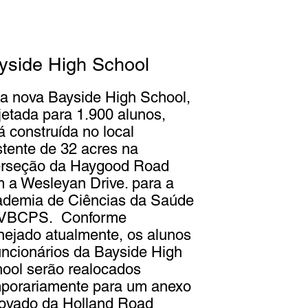
yside High School
 nova Bayside High School,
jetada para 1.900 alunos,
á construída no local
stente de 32 acres na
erseção da Haygood Road
 a Wesleyan Drive. para a
demia de Ciências da Saúde
 VBCPS. Conforme
nejado atualmente, os alunos
uncionários da Bayside High
ool serão realocados
porariamente para um anexo
ovado da Holland Road