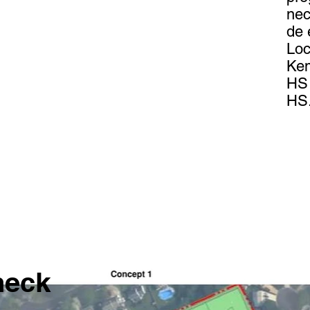
nec
de 
Loc
Kem
HS 
HS
heck