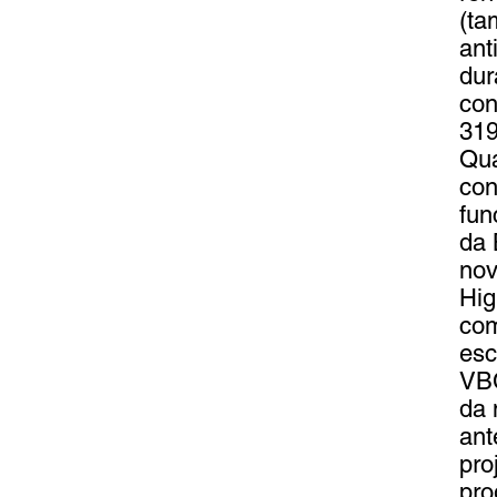
(ta
ant
dur
con
31
Qua
con
fun
da 
nov
Hig
com
esc
VBC
da 
ant
pro
pro