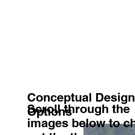
Conceptual Design
Scroll through the
Options
images below to c