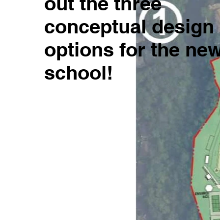
out the three
conceptual design
options for the ne
school!