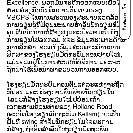
Excellence. ພວກມັນຈະຖືກອອກແບບເພື່ອໃຫ້
ຕິດ​ຕໍ່​ພວກ​ເຮົາ
ສອດຄ່ອງກັບບັນທຶກການຕິດຕາມຂອງ
VBCPS ໃນການສະຫນອງສະພາບແວດລ້ອມ
ການຮຽນຮູ້ທີ່ມີຄຸນນະພາບສໍາລັບນັກຮຽນທີ່ມີ
ຄຸນສົມບັດການກໍ່ສ້າງສູງແລະມີຄວາມຍືນຍົງ.
ການຂຽນໂປລແກລມ ແລະ ຂໍ້ມູນສະເພາະດ້ານ
ການສຶກສາ, ລວມທັງຂໍ້ມູນສະເພາະດ້ານການ
ສຶກສາຂອງໂຮງຮຽນມັດທະຍົມຕອນປາຍໃໝ່,
ແມ່ນລວມຢູ່ໃນການສະເຫນີບໍລິການ ແລະຈະ
ຖືກນໍາໃຊ້ເພື່ອນໍາພາຂະບວນການອອກແບບ.
ໂຮງຮຽນມັດທະຍົມຕອນຕົ້ນແຕ່ລະແຫ່ງຈະຖືກ
ຮື້ຖອນ ແລະ ຕ້ອງການຍົກຍ້າຍນັກຮຽນໃນ
ໄລຍະກໍ່ສ້າງໂຮງຮຽນໃໝ່ຢູ່ບ່ອນເກົ່າ.
ເອກະສານຊ້ອນທ້າຍຂອງ Holland Road
(ອະດີດໂຮງຮຽນມັດທະຍົມ Kellam) ຈະເປັນ
ພື້ນທີ່ swing ສໍາລັບນັກຮຽນໃນໄລຍະການ
ກໍ່ສ້າງ; ທໍາອິດສໍາລັບໂຮງຮຽນມັດທະຍົມ