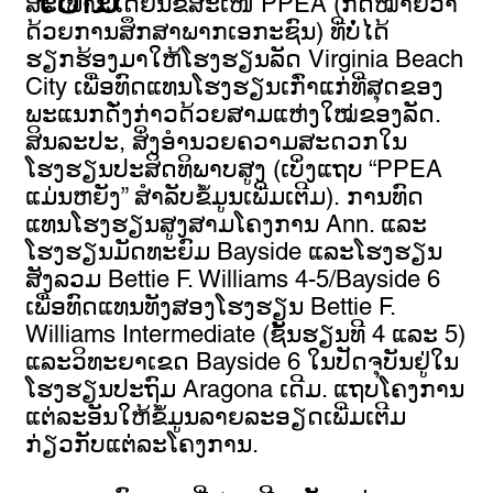
ສະເພາະໄດ້ຍື່ນຂໍ້ສະເໜີ PPEA (ກົດໝາຍວ່າ
ດ້ວຍການສຶກສາພາກເອກະຊົນ) ທີ່ບໍ່ໄດ້
ຮຽກຮ້ອງມາໃຫ້ໂຮງຮຽນລັດ Virginia Beach
City ເພື່ອທົດແທນໂຮງຮຽນເກົ່າແກ່ທີ່ສຸດຂອງ
ພະແນກດັ່ງກ່າວດ້ວຍສາມແຫ່ງໃໝ່ຂອງລັດ.
ສິນລະປະ, ສິ່ງອໍານວຍຄວາມສະດວກໃນ
ໂຮງຮຽນປະສິດທິພາບສູງ (ເບິ່ງແຖບ “PPEA
ແມ່ນຫຍັງ” ສໍາລັບຂໍ້ມູນເພີ່ມເຕີມ). ການທົດ
ແທນໂຮງຮຽນສູງສາມໂຄງການ Ann. ແລະ
ໂຮງຮຽນມັດທະຍົມ Bayside ແລະໂຮງຮຽນ
ສັງລວມ Bettie F. Williams 4-5/Bayside 6
ເພື່ອທົດແທນທັງສອງໂຮງຮຽນ Bettie F.
Williams Intermediate (ຊັ້ນຮຽນທີ 4 ແລະ 5)
ແລະວິທະຍາເຂດ Bayside 6 ໃນປັດຈຸບັນຢູ່ໃນ
ໂຮງຮຽນປະຖົມ Aragona ເດີມ. ແຖບໂຄງການ
ແຕ່ລະອັນໃຫ້ຂໍ້ມູນລາຍລະອຽດເພີ່ມເຕີມ
ກ່ຽວກັບແຕ່ລະໂຄງການ.