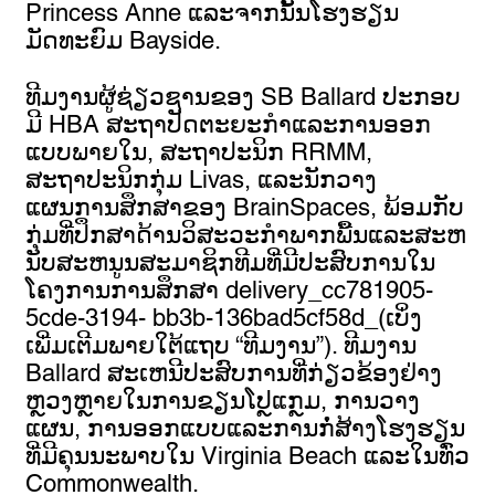
Princess Anne ແລະຈາກນັ້ນໂຮງຮຽນ
ມັດທະຍົມ Bayside.
ທີມງານຜູ້ຊ່ຽວຊານຂອງ SB Ballard ປະກອບ
ມີ HBA ສະຖາປັດຕະຍະກໍາແລະການອອກ
ແບບພາຍໃນ, ສະຖາປະນິກ RRMM,
ສະຖາປະນິກກຸ່ມ Livas, ແລະນັກວາງ
ແຜນການສຶກສາຂອງ BrainSpaces, ພ້ອມກັບ
ກຸ່ມທີ່ປຶກສາດ້ານວິສະວະກໍາພາກພື້ນແລະສະຫ
ນັບສະຫນູນສະມາຊິກທີມທີ່ມີປະສົບການໃນ
ໂຄງການການສຶກສາ delivery_cc781905-
5cde-3194- bb3b-136bad5cf58d_(ເບິ່ງ
ເພີ່ມເຕີມພາຍໃຕ້ແຖບ “ທີມງານ”). ທີມງານ
Ballard ສະເຫນີປະສົບການທີ່ກ່ຽວຂ້ອງຢ່າງ
ຫຼວງຫຼາຍໃນການຂຽນໂປຼແກຼມ, ການວາງ
ແຜນ, ການອອກແບບແລະການກໍ່ສ້າງໂຮງຮຽນ
ທີ່ມີຄຸນນະພາບໃນ Virginia Beach ແລະໃນທົ່ວ
Commonwealth.