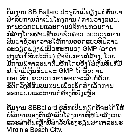
ທີມງານ SB Ballard ປະຈຸບັນມີພຽງແຕ່ສັນຍາ
ສໍາລັບການດໍາເນີນໂຄງການ / ການວາງແຜນ,
ການອອກແບບແລະການບໍລິການກ່ອນການ
ກໍ່ສ້າງໂດຍຜ່ານສັນຍາຊົ່ວຄາວ. ຂະບວນການ
ສັນຍາຊົ່ວຄາວຈະໃຫ້ການອອກແບບທີ່ມີລາຍ
ລະອຽດພຽງພໍເພື່ອສະຫນອງ GMP (ລາຄາ
ສູງສຸດທີ່ຮັບປະກັນ) ສໍາລັບການກໍ່ສ້າງ, ໂດຍ
ມີການພິຈາລະນາຕື່ມອີກໂດຍອີງໃສ່ເງິນທຶນທີ່ມີ
ຢູ່. ຖ້າມີເງິນທຶນແລະ GMP ໄດ້ຮັບການ
ຍອມຮັບ, ຂະບວນການອາດຈະສືບຕໍ່ດ້ວຍ
ຂໍ້ຕົກລົງທີ່ສົມບູນແບບເພື່ອເຮັດສໍາເລັດການ
ອອກແບບແລະການກໍ່ສ້າງທີ່ຍັງເຫຼືອ.
ທີມງານ SBBallard ຮູ້ສຶກເປັນກຽດທີ່ຈະໄດ້ໃຫ້
ບໍລິການຂອງຕົນສໍາລັບໂຄງການທີ່ຫນ້າສັງເກດ
ແລະສໍາຄັນເຫຼົ່ານີ້ສໍາລັບໂຮງຮຽນສາທາລະນະ
Virginia Beach City.