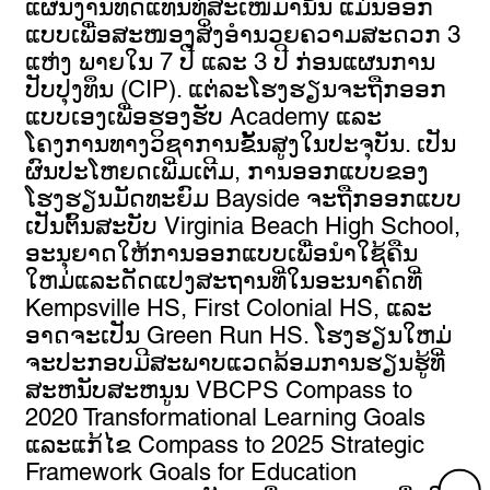
ແຜນງານທົດແທນທີ່ສະເໜີມານັ້ນ ແມ່ນອອກ
ແບບເພື່ອສະໜອງສິ່ງອໍານວຍຄວາມສະດວກ 3
ແຫ່ງ ພາຍໃນ 7 ປີ ແລະ 3 ປີ ກ່ອນແຜນການ
ປັບປຸງທຶນ (CIP). ແຕ່ລະໂຮງຮຽນຈະຖືກອອກ
ແບບເອງເພື່ອຮອງຮັບ Academy ແລະ
ໂຄງການທາງວິຊາການຂັ້ນສູງໃນປະຈຸບັນ. ເປັນ
ຜົນປະໂຫຍດເພີ່ມເຕີມ, ການອອກແບບຂອງ
ໂຮງຮຽນມັດທະຍົມ Bayside ຈະຖືກອອກແບບ
ເປັນຕົ້ນສະບັບ Virginia Beach High School,
ອະນຸຍາດໃຫ້ການອອກແບບເພື່ອນໍາໃຊ້ຄືນ
ໃຫມ່ແລະດັດແປງສະຖານທີ່ໃນອະນາຄົດທີ່
Kempsville HS, First Colonial HS, ແລະ
ອາດຈະເປັນ Green Run HS. ໂຮງຮຽນໃຫມ່
ຈະປະກອບມີສະພາບແວດລ້ອມການຮຽນຮູ້ທີ່
ສະຫນັບສະຫນູນ VBCPS Compass to
2020 Transformational Learning Goals
ແລະແກ້ໄຂ Compass to 2025 Strategic
Framework Goals for Education