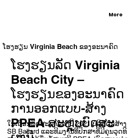
More
ໂຮງຮຽນ Virginia Beach ຂອງອະນາຄົດ
ໂຮງຮຽນລັດ Virginia
Beach City –
ໂຮງຮຽນຂອງອະນາຄົດ
ການອອກແບບ-ສ້າງ
PPEA ສະຫຼຸບບົດສະ
ໃນເດືອນພຶດສະພາຂອງປີ 2021 ບໍລິສັດກໍ່ສ້າງ
SB Ballard ແລະທີມງານທີ່ປຶກສາທີ່ມີຄຸນວຸດທິ
ເຫນີ