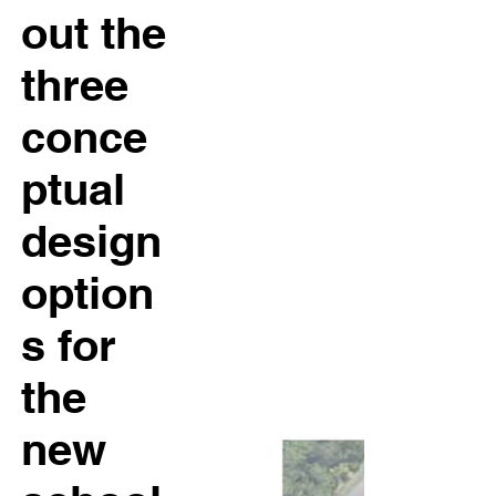
out the
three
conce
ptual
design
option
s for
the
new