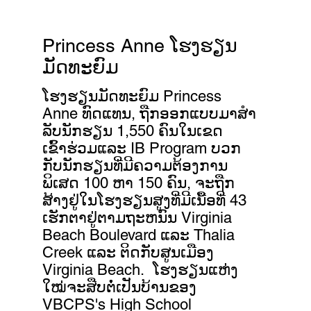
Princess Anne ໂຮງຮຽນ
ມັດທະຍົມ
ໂຮງຮຽນມັດທະຍົມ Princess
Anne ທົດແທນ, ຖືກອອກແບບມາສໍາ
ລັບນັກຮຽນ 1,550 ຄົນໃນເຂດ
ເຂົ້າຮ່ວມແລະ IB Program ບວກ
ກັບນັກຮຽນທີ່ມີຄວາມຕ້ອງການ
ພິເສດ 100 ຫາ 150 ຄົນ, ຈະຖືກ
ສ້າງຢູ່ໃນໂຮງຮຽນສູງທີ່ມີເນື້ອທີ່ 43
ເຮັກຕາຢູ່ຕາມຖະຫນົນ Virginia
Beach Boulevard ແລະ Thalia
Creek ແລະ ຕິດກັບສູນເມືອງ
Virginia Beach. ໂຮງຮຽນແຫ່ງ
ໃໝ່ຈະສືບຕໍ່ເປັນບ້ານຂອງ
VBCPS's High School