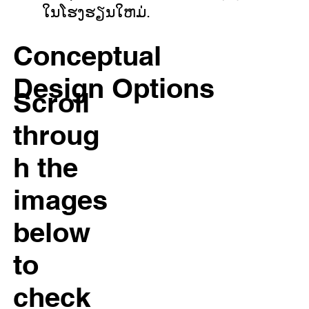
ໃນໂຮງຮຽນໃຫມ່.
Conceptual
Design Options
Scroll
throug
h the
images
below
to
check