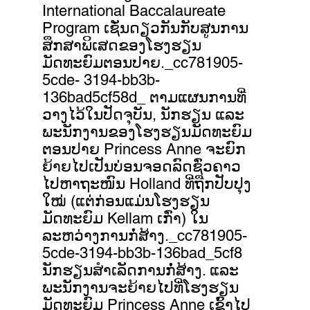
International Baccalaureate
Program ເຊັ່ນດຽວກັນກັບສູນການ
ສຶກສາພິເສດຂອງໂຮງຮຽນ
ມັດທະຍົມຕອນປາຍ._cc781905-
5cde- 3194-bb3b-
136bad5cf58d_ ຕາມແຜນການທີ່
ວາງໄວ້ໃນປັດຈຸບັນ, ນັກຮຽນ ແລະ
ພະນັກງານຂອງໂຮງຮຽນມັດທະຍົມ
ຕອນປາຍ Princess Anne ຈະຍົກ
ຍ້າຍໄປເປັນບ່ອນຈອດລົດຊົ່ວຄາວ
ໄປຫາຖະໜົນ Holland ທີ່ຖືກປັບປຸງ
ໃໝ່ (ແຕ່ກ່ອນແມ່ນໂຮງຮຽນ
ມັດທະຍົມ Kellam ເກົ່າ) ໃນ
ລະຫວ່າງການກໍ່ສ້າງ._cc781905-
5cde-3194-bb3b-136bad_5cf8
ນັກຮຽນສຳເລັດການກໍ່ສ້າງ. ແລະ
ພະນັກງານຈະຍ້າຍໄປທີ່ໂຮງຮຽນ
ມັດທະຍົມ Princess Anne ເຂົ້າໄປ