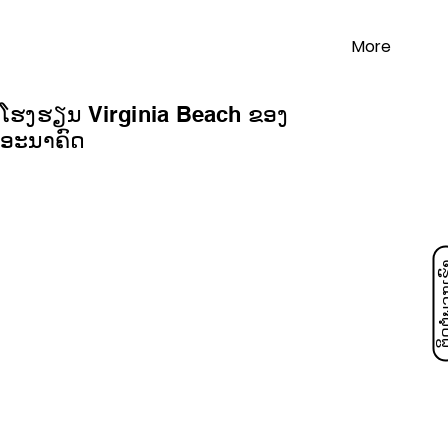
More
ໂຮງຮຽນ Virginia Beach ຂອງ
ອະນາຄົດ
ຕິດ​ຕໍ່​ພວ