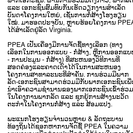
ພາກເອກະຊົນ. ຜ່ານ​ການ​ຮ່ວມ​ມື​ດັ່ງກ່າວ, ພາກ​ລັດ 
ແລະ ​ເອກະ​ຊົນ​ສົມທົບ​ກັນ​ເຮັດ​ວຽກ​ງານ​ສຳ​ເລັດ​
ບັນດາ​ໂຄງການ​ໃຫຍ່, ​ເຊັ່ນ​ການ​ກໍ່ສ້າງ​ໂຮງຮຽນ​
ໃໝ່. ມາ​ຮອດ​ປະຈຸ​ບັນ, ຫຼາຍ​ຮ້ອຍ​ໂຄງການ PPE
​ໄດ້​ສຳ​ເລັດ​ຢູ່​ລັດ Virginia.
PPEA ເປັນເຄື່ອງມືການຈັດຊື້ທາງເລືອກ (ທາງ
ເລືອກໃນການອອກແບບ - ກໍ່ສ້າງ, ຫຼືການອອກແບ
- ການປະມູນ - ກໍ່ສ້າງ) ທີ່ສະຫນອງວິທີການທີ່
ສອດຄ່ອງແລະຄາດເດົາໄດ້ໃນການສະຫນອງ
ໂຄງການສາທາລະນະທີ່ສໍາຄັນ. ການ​ຮ່ວມ​ມື​ພາກ​
ລັດ-​ເອກະ​ຊົນ​ສາມາດ​ຮ່ວມ​ມື​ກັບ​ພາກ​ເອກະ​ຊົນ​ເພື່
ນຳ​ເອົາ​ຄວາມ​ຊຳນານ​ຂອງ​ພາກ​ເອກະ​ຊົນ​ເຂົ້າ​ຮ່ວມ
ໃນ​ໂຄງການ​ພາກ​ລັດ ​ແລະ ຊຸກຍູ້​ການ​ສ້າງ​ນະ​ວັດ​
ຕະກໍາ​ໃນ​ໂຄງການ​ກໍ່ສ້າງ ​ແລະ ສ້ອມ​ແປງ.
ພະແນກໂຮງຮຽນຈໍານວນຫຼາຍ & ລັດຖະບານ
ທ້ອງຖິ່ນໄດ້ຊອກຫາການຈັດຊື້ PPEA ໃນຄວາມ