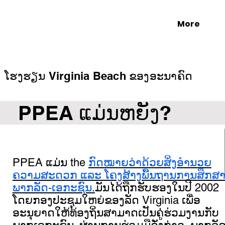
More
ໂຮງຮຽນ Virginia Beach ຂອງອະນາຄົດ
PPEA ແມ່ນຫຍັງ?
PPEA ແມ່ນ the
ກົດໝາຍວ່າດ້ວຍສິ່ງອໍານວຍ
ຄວາມສະດວກ ແລະ ໂຄງສ້າງພື້ນຖານການສຶກສ
ພາກລັດ-ເອກະຊົນ
.
ມັນໄດ້ຖືກຮັບຮອງໃນປີ 2002
ໂດຍກອງປະຊຸມໃຫຍ່ຂອງລັດ Virginia ເພື່ອ
ອະນຸຍາດໃຫ້ທ້ອງຖິ່ນສາມາດເປັນຄູ່ຮ່ວມງານກັບ