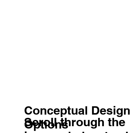
Conceptual Design
Scroll through the
Options