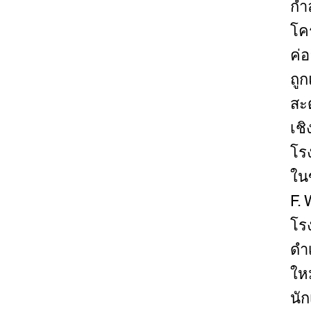
กำ
โค
ค่อ
ถู
สะด
เช
โรง
ใน
F. 
โร
ดำ
ให
นัก