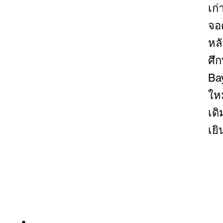
เก่
จอ
หลั
ศึก
Ba
ให
เด
เย