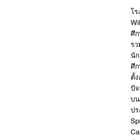
โร
Wi
ศึ
รว
นั
ศึก
ตั้
ปัจ
บน
ปร
Spr
Ca