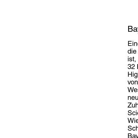
Ba
Ein
die
ist
32 
Hig
vo
Wes
neu
Zuh
Sc
Wie
Sch
Bay