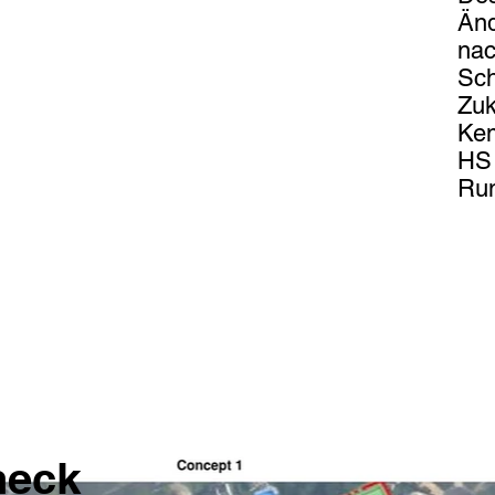
Änd
nac
Sch
Zuk
Kem
HS 
Ru
heck