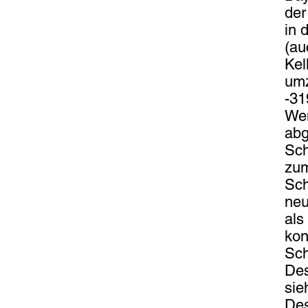
der
in 
(au
Kel
um
-31
Wen
abg
Sch
zum
Sch
neu
als
kon
Sch
Des
sie
Des