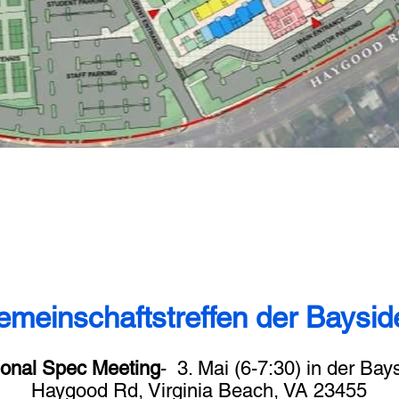
emeinschaftstreffen der Baysi
ional Spec Meeting
- ​ 3. Mai (6-7:30) in der B
Haygood Rd, Virginia Beach, VA 23455