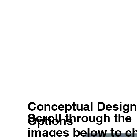
Conceptual Design
Scroll through the
Options
images below to c